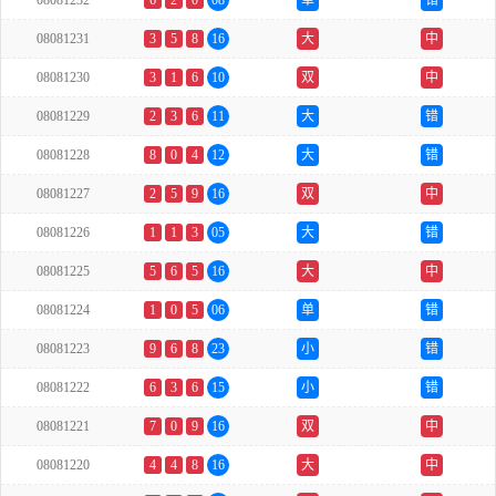
08081232
6
2
0
08
单
错
08081231
3
5
8
16
大
中
08081230
3
1
6
10
双
中
08081229
2
3
6
11
大
错
08081228
8
0
4
12
大
错
08081227
2
5
9
16
双
中
08081226
1
1
3
05
大
错
08081225
5
6
5
16
大
中
08081224
1
0
5
06
单
错
08081223
9
6
8
23
小
错
08081222
6
3
6
15
小
错
08081221
7
0
9
16
双
中
08081220
4
4
8
16
大
中