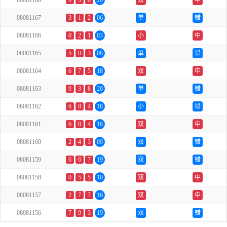
08081168
9
3
8
20
双
中
08081167
3
1
2
06
单
错
08081166
0
2
1
03
小
中
08081165
5
0
3
08
单
错
08081164
6
7
5
18
双
中
08081163
9
3
8
20
单
错
08081162
6
8
4
18
小
错
08081161
6
8
4
18
双
中
08081160
2
4
3
09
双
错
08081159
6
6
7
19
双
错
08081158
0
5
5
10
双
中
08081157
2
7
7
16
双
中
08081156
7
9
3
19
双
错