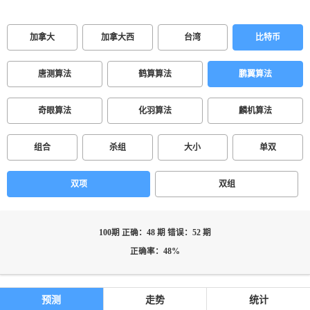
加拿大
加拿大西
台湾
比特币
唐测算法
鹤算算法
鹏翼算法
奇眼算法
化羽算法
麟机算法
组合
杀组
大小
单双
双项
双组
100期 正确：48 期 错误：52 期
正确率：48%
预测
走势
统计