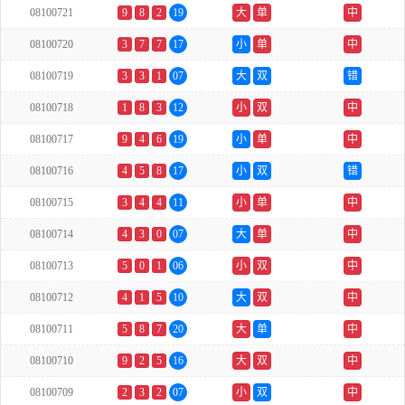
08100721
9
8
2
19
大
单
中
08100720
3
7
7
17
小
单
中
08100719
3
3
1
07
大
双
错
08100718
1
8
3
12
小
双
中
08100717
9
4
6
19
小
单
中
08100716
4
5
8
17
小
双
错
08100715
3
4
4
11
小
单
中
08100714
4
3
0
07
大
单
中
08100713
5
0
1
06
小
双
中
08100712
4
1
5
10
大
双
中
08100711
5
8
7
20
大
单
中
08100710
9
2
5
16
大
双
中
08100709
2
3
2
07
小
双
中