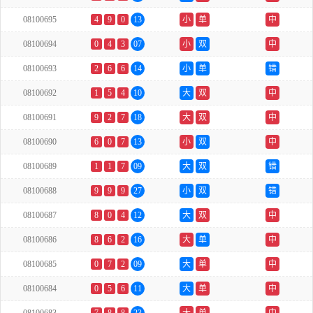
08100695
4
9
0
13
小
单
中
08100694
0
4
3
07
小
双
中
08100693
2
6
6
14
小
单
错
08100692
1
5
4
10
大
双
中
08100691
9
2
7
18
大
双
中
08100690
6
0
7
13
小
双
中
08100689
1
1
7
09
大
双
错
08100688
9
9
9
27
小
双
错
08100687
8
0
4
12
大
双
中
08100686
8
6
2
16
大
单
中
08100685
0
7
2
09
大
单
中
08100684
0
5
6
11
大
单
中