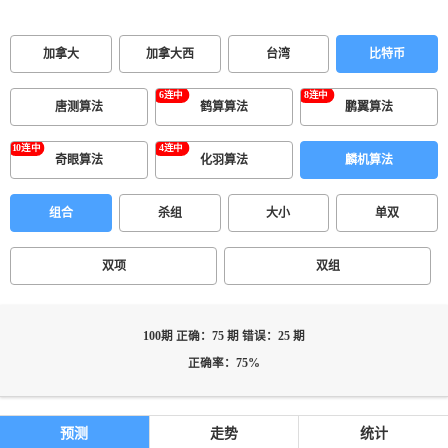
加拿大
加拿大西
台湾
比特币
唐测算法
鹤算算法
鹏翼算法
奇眼算法
化羽算法
麟机算法
组合
杀组
大小
单双
双项
双组
100期 正确：75 期 错误：25 期
正确率：75%
预测
走势
统计